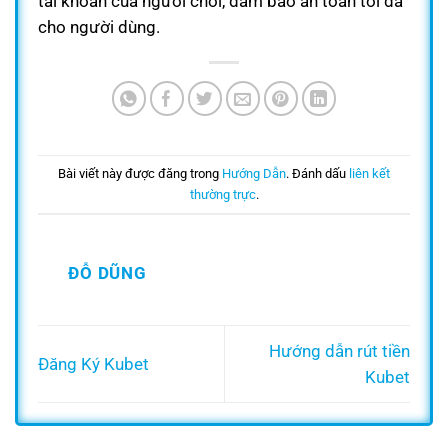
tài khoản của người chơi, đảm bảo an toàn tối đa
cho người dùng.
Bài viết này được đăng trong
Hướng Dẫn
. Đánh dấu
liên kết
thường trực
.
ĐỖ DŨNG
Hướng dẫn rút tiền
Đăng Ký Kubet
Kubet