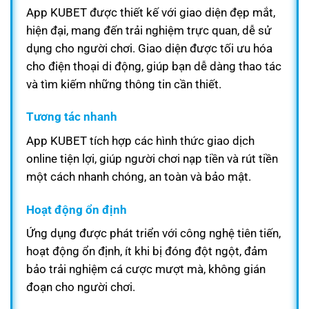
App KUBET được thiết kế với giao diện đẹp mắt,
hiện đại, mang đến trải nghiệm trực quan, dễ sử
dụng cho người chơi. Giao diện được tối ưu hóa
cho điện thoại di động, giúp bạn dễ dàng thao tác
và tìm kiếm những thông tin cần thiết.
Tương tác nhanh
App KUBET tích hợp các hình thức giao dịch
online tiện lợi, giúp người chơi nạp tiền và rút tiền
một cách nhanh chóng, an toàn và bảo mật.
Hoạt động ổn định
Ứng dụng được phát triển với công nghệ tiên tiến,
hoạt động ổn định, ít khi bị đóng đột ngột, đảm
bảo trải nghiệm cá cược mượt mà, không gián
đoạn cho người chơi.