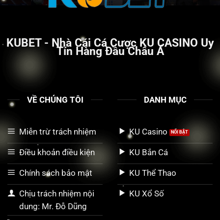
KUBET
- Nhà Cái Cá Cược KU CASINO Uy
Tín Hàng Đầu Châu Á
VỀ CHÚNG TÔI
DANH MỤC
Miễn trừ trách nhiệm
KU Casino
Điều khoản điều kiện
KU Bắn Cá
Chính sách bảo mật
KU Thể Thao
Chịu trách nhiệm nội
KU Xổ Số
dung: Mr. Đỗ Dũng