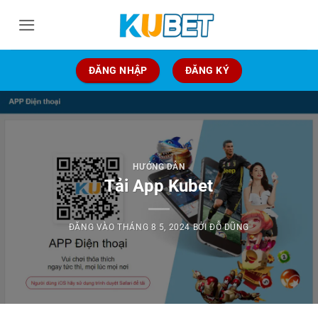
Bỏ
qua
nội
dung
ĐĂNG NHẬP
ĐĂNG KÝ
HƯỚNG DẪN
Tải App Kubet
ĐĂNG VÀO
THÁNG 8 5, 2024
BỞI
ĐỖ DŨNG