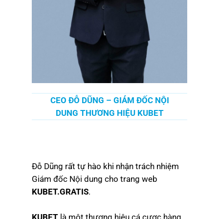
CEO ĐỖ DŨNG – GIÁM ĐỐC NỘI
DUNG THƯƠNG HIỆU KUBET
Đỗ Dũng rất tự hào khi nhận trách nhiệm
Giám đốc Nội dung cho trang web
KUBET.GRATIS
.
KUBET
là một thương hiệu cá cược hàng