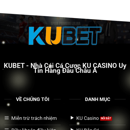
KUBET
- Nhà Cái Cá Cược KU CASINO Uy
Tín Hàng Đầu Châu Á
VỀ CHÚNG TÔI
DANH MỤC
Miễn trừ trách nhiệm
KU Casino