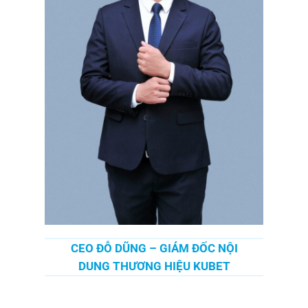
CEO ĐỖ DŨNG – GIÁM ĐỐC NỘI
DUNG THƯƠNG HIỆU KUBET