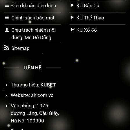
Điều khoản điều kiện
KU Bắn Cá
Chính sách bảo mật
KU Thể Thao
Chịu trách nhiệm nội
KU Xổ Số
dung: Mr. Đỗ Dũng
Sitemap
LIÊN HỆ
Thương hiệu:
KUBET
Website: ah.com.vc
Văn phòng: 1075
đường Láng, Cầu Giấy,
Hà Nội 100000